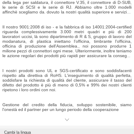
della lega per saldatura, il connettore V.35, il connettore di D-SUB,
le serie di SCSI e le serie di RJ. Abbiamo oltre 1.000 modelli
affinchè scegliamo da. dovuto la nostri qualità superiore e servizio i
nostri prodotti sono ben ricevuti negli Stati Uniti, nel Canada, Medio
Oriente, in Asia ed Europa.
Il nostro 9001:2008 di iso - e la fabbrica di iso 14001:2004-certified
riguarda complessivamente 3.000 metri quadri e più di 200
lavoratori uccisi, là sono dipartimento di R & S, gruppo di lavoro del
modanatura, di plastica iniettano l'officina, timbrante l'officina,
officina di produzione dell'Assemblea., noi possono produrre 1
milione pezzi di connettori ogni mese. Ulteriormente, inoltre teniamo
le azione regolari dei prodotti più rapidi per assicurare la consegna
rapida delle merci. Ecco perché possiamo consegnare i prodotti in
velocemente quanto i 7 - 10 giorni.
I nostri prodotti sono UL e SGS-certificato e sono soddisfacenti
rispetto alla direttiva di RoHS. L'inseguimento di qualità perfetta,
soddisfare la richiesta di qualità del cliente, assicurare il tasso del
difetto del prodotto è più di meno di 0,5% e 99% dei nostri clienti
ripetono i loro ordini con noi.
Gestione del credito della fiducia, sviluppo sostenibile, siamo
l'onestà ed il partner per un lungo periodo della cooperazione
Cambi la lingua