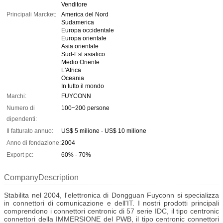
Venditore
Principali Marcket:
America del Nord
Sudamerica
Europa occidentale
Europa orientale
Asia orientale
Sud-Est asiatico
Medio Oriente
L'Africa
Oceania
In tutto il mondo
Marchi:
FUYCONN
Numero di
100~200 persone
dipendenti:
Il fatturato annuo:
US$ 5 milione - US$ 10 milione
Anno di fondazione:
2004
Export pc:
60% - 70%
CompanyDescription
Stabilita nel 2004, l'elettronica di Dongguan Fuyconn si specializza
in connettori di comunicazione e dell'IT. I nostri prodotti principali
comprendono i connettori centronic di 57 serie IDC, il tipo centronic
connettori della IMMERSIONE del PWB, il tipo centronic connettori