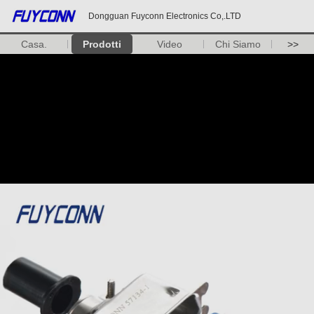
Dongguan Fuyconn Electronics Co,.LTD
Casa.
Prodotti
Video
Chi Siamo
>>