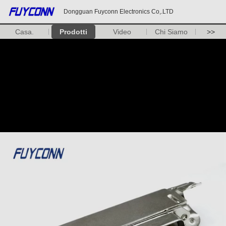
Dongguan Fuyconn Electronics Co,.LTD
Casa.
Prodotti
Video
Chi Siamo
>>