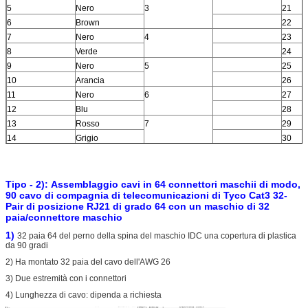
5
Nero
3
21
6
Brown
22
7
Nero
4
23
8
Verde
24
9
Nero
5
25
10
Arancia
26
11
Nero
6
27
12
Blu
28
13
Rosso
7
29
14
Grigio
30
15
Rosso
8
31
16
Brown
32
Tipo - 2):
Assemblaggio cavi in 64 connettori maschii di modo,
90 cavo di compagnia di telecomunicazioni di Tyco Cat3 32-
Pair di posizione RJ21 di grado 64 con un maschio di 32
paia/connettore maschio
1)
32 paia 64 del perno della spina del maschio IDC una copertura di plastica
da 90 gradi
2) Ha montato 32 paia del cavo dell'AWG 26
3) Due estremità con i connettori
4) Lunghezza di cavo: dipenda a richiesta