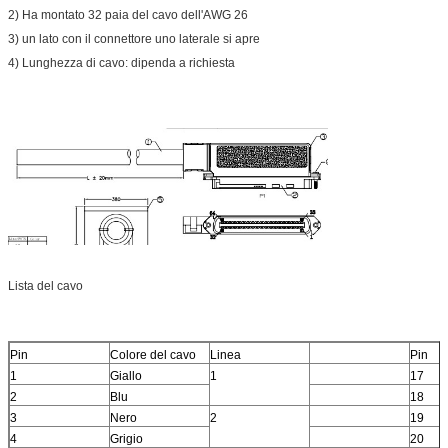
2) Ha montato 32 paia del cavo dell'AWG 26
3) un lato con il connettore uno laterale si apre
4) Lunghezza di cavo: dipenda a richiesta
Lista del cavo
Pin
Colore del cavo
Linea
Pin
1
Giallo
1
17
2
Blu
18
3
Nero
2
19
4
Grigio
20