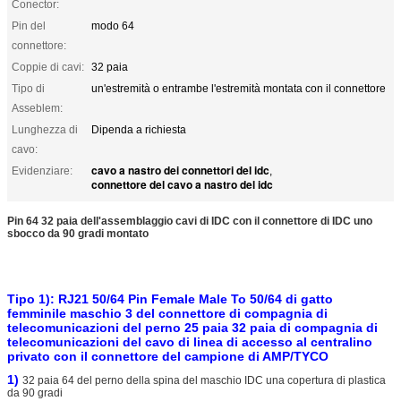
Conector:
Pin del
modo 64
connettore:
Coppie di cavi:
32 paia
Tipo di
un'estremità o entrambe l'estremità montata con il connettore
Asseblem:
Lunghezza di
Dipenda a richiesta
cavo:
cavo a nastro dei connettori del idc
Evidenziare:
,
connettore del cavo a nastro del idc
Pin 64 32 paia dell'assemblaggio cavi di IDC con il connettore di IDC uno
sbocco da 90 gradi montato
Tipo 1):
RJ21 50/64 Pin Female Male To 50/64 di gatto
femminile maschio 3 del connettore di compagnia di
telecomunicazioni del perno 25 paia 32 paia di compagnia di
telecomunicazioni del cavo di linea di accesso al centralino
privato con il connettore del campione di AMP/TYCO
1)
32 paia 64 del perno della spina del maschio IDC una copertura di plastica
da 90 gradi