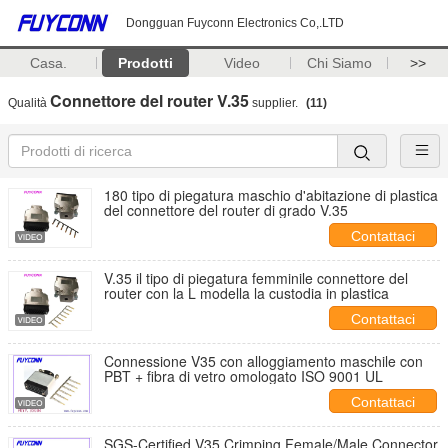
Dongguan Fuyconn Electronics Co,.LTD
Casa.
Prodotti
Video
Chi Siamo
>>
Connettore del router V.35
Qualità
supplier.
(11)
180 tipo di piegatura maschio d'abitazione di plastica
del connettore del router di grado V.35
Contattaci
V.35 il tipo di piegatura femminile connettore del
router con la L modella la custodia in plastica
Contattaci
Connessione V35 con alloggiamento maschile con
PBT + fibra di vetro omologato ISO 9001 UL
Contattaci
SGS-Certified V35 Crimping Female/Male Connector