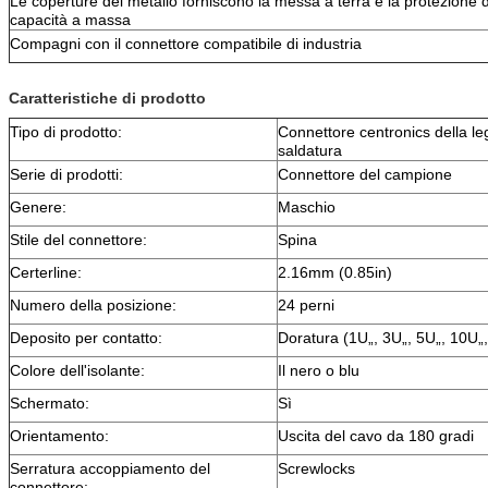
Le coperture del metallo forniscono la messa a terra e la protezione d
capacità a massa
Compagni con il connettore compatibile di industria
Caratteristiche di prodotto
Tipo di prodotto:
Connettore centronics della le
saldatura
Serie di prodotti:
Connettore del campione
Genere:
Maschio
Stile del connettore:
Spina
Certerline:
2.16mm (0.85in)
Numero della posizione:
24 perni
Deposito per contatto:
Doratura (1U„, 3U„, 5U„, 10U„
Colore dell'isolante:
Il nero o blu
Schermato:
Sì
Orientamento:
Uscita del cavo da 180 gradi
Serratura accoppiamento del
Screwlocks
connettore: