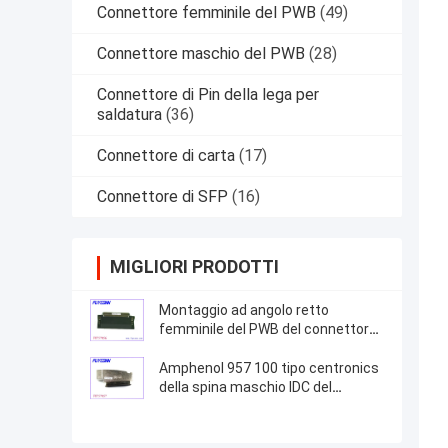
Connettore femminile del PWB
(49)
Connettore maschio del PWB
(28)
Connettore di Pin della lega per
saldatura
(36)
Connettore di carta
(17)
Connettore di SFP
(16)
MIGLIORI PRODOTTI
Montaggio ad angolo retto
femminile del PWB del connettore
di 100 modi
Amphenol 957 100 tipo centronics
della spina maschio IDC del
connettore di Pin con la copertura
dello zinco