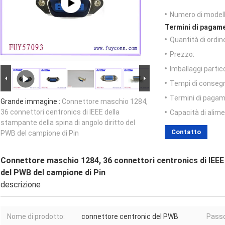
Numero di modell
Termini di pagame
Quantità di ordin
Prezzo:
Imballaggi partico
Tempi di conseg
Termini di pagam
Grande immagine :
Connettore maschio 1284,
36 connettori centronics di IEEE della
Capacità di alim
stampante della spina di angolo diritto del
Contatto
PWB del campione di Pin
Connettore maschio 1284, 36 connettori centronics di IEEE d
del PWB del campione di Pin
descrizione
Nome di prodotto:
connettore centronic del PWB
Passo