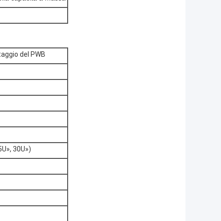
taggio del PWB
5U», 30U»)