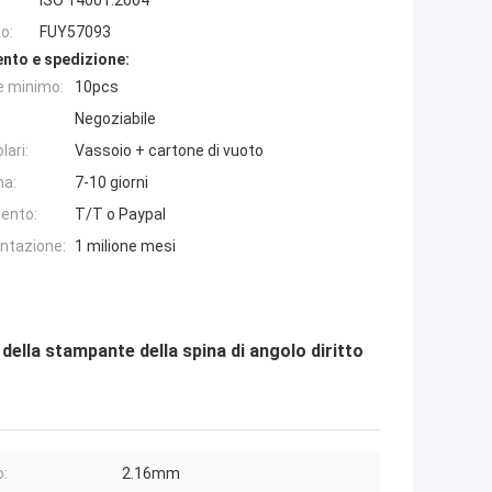
ISO 14001:2004
o:
FUY57093
nto e spedizione:
e minimo:
10pcs
Negoziabile
lari:
Vassoio + cartone di vuoto
na:
7-10 giorni
ento:
T/T o Paypal
entazione:
1 milione mesi
ella stampante della spina di angolo diritto
:
2.16mm