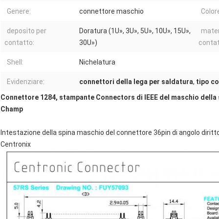
Genere:
connettore maschio
Color
deposito per
Doratura (1U», 3U», 5U», 10U», 15U»,
mater
contatto:
30U»)
contat
Shell:
Nichelatura
Evidenziare:
connettori della lega per saldatura
,
tipo co
Connettore 1284, stampante Connectors di IEEE del maschio della s
Champ
Intestazione della spina maschio del connettore 36pin di angolo diri
Centronix