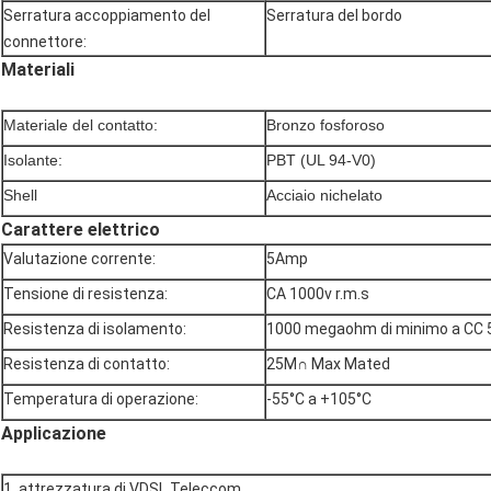
Serratura accoppiamento del
Serratura del bordo
connettore:
Materiali
Materiale del contatto:
Bronzo fosforoso
Isolante:
PBT (UL 94-V0)
Shell
Acciaio nichelato
Carattere elettrico
Valutazione corrente:
5Amp
Tensione di resistenza:
CA 1000v r.m.s
Resistenza di isolamento:
1000 megaohm di minimo a CC 
Resistenza di contatto:
25M∩ Max Mated
Temperatura di operazione:
-55°C a +105°C
Applicazione
1, attrezzatura di VDSL Teleccom