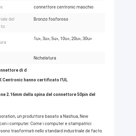
e:
connettore centronic maschio
iale del
Bronzo fosforoso
to:
1u», 3u», 5u», 10u», 20u», 30u»
ura:
Nichelatura
onnettore di d
K Centronic hanno certificato l'UL
ne 2.16mm della spina del connettore 50pin del
rporation, un produttore basato a Nashua, New
o con i computer. Come i computer e stampatrici
i sono trasformati nello standard industriale de facto.