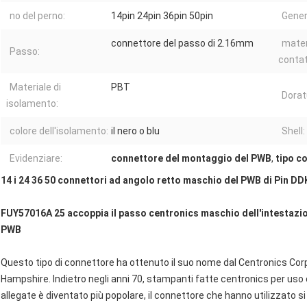
no del perno:
14pin 24pin 36pin 50pin
Gener
connettore del passo di 2.16mm
mater
Passo:
contat
Materiale di
PBT
Dorat
isolamento:
colore dell'isolamento:
il nero o blu
Shell:
Evidenziare:
connettore del montaggio del PWB
,
tipo c
14 i 24 36 50 connettori ad angolo retto maschio del PWB di Pin DD
FUY57016A 25 accoppia il passo centronics maschio dell'intestazio
PWB
Questo tipo di connettore ha ottenuto il suo nome dal Centronics Co
Hampshire. Indietro negli anni 70, stampanti fatte centronics per us
allegate è diventato più popolare, il connettore che hanno utilizzato s