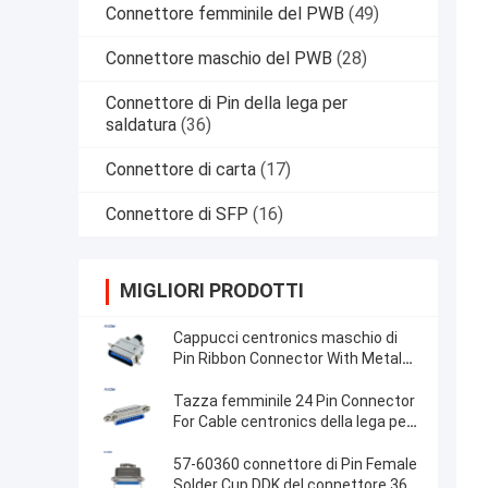
Connettore femminile del PWB
(49)
Connettore maschio del PWB
(28)
Connettore di Pin della lega per
saldatura
(36)
Connettore di carta
(17)
Connettore di SFP
(16)
MIGLIORI PRODOTTI
Cappucci centronics maschio di
Pin Ribbon Connector With Metal
del connettore di DDK 57-30240 24
Tazza femminile 24 Pin Connector
For Cable centronics della lega per
saldatura
57-60360 connettore di Pin Female
Solder Cup DDK del connettore 36