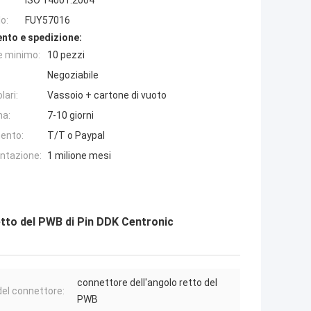
ISO 14001:2004
o:
FUY57016
nto e spedizione:
e minimo:
10 pezzi
Negoziabile
lari:
Vassoio + cartone di vuoto
na:
7-10 giorni
ento:
T/T o Paypal
entazione:
1 milione mesi
etto del PWB di Pin DDK Centronic
connettore dell'angolo retto del
del connettore:
PWB