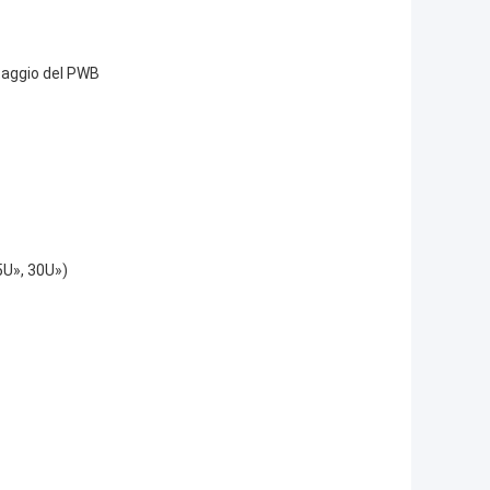
taggio del PWB
5U», 30U»)