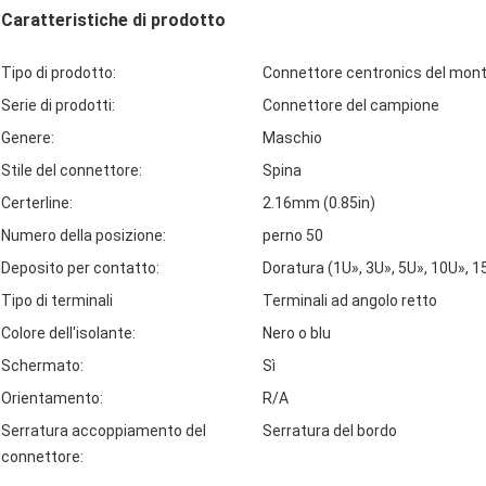
Caratteristiche di prodotto
Tipo di prodotto:
Connettore centronics del mon
Serie di prodotti:
Connettore del campione
Genere:
Maschio
Stile del connettore:
Spina
Certerline:
2.16mm (0.85in)
Numero della posizione:
perno 50
Deposito per contatto:
Doratura (1U», 3U», 5U», 10U», 1
Tipo di terminali
Terminali ad angolo retto
Colore dell'isolante:
Nero o blu
Schermato:
Sì
Orientamento:
R/A
Serratura accoppiamento del
Serratura del bordo
connettore: